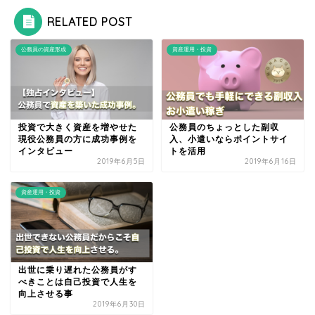
RELATED POST
公務員の資産形成
資産運用・投資
投資で大きく資産を増やせた
公務員のちょっとした副収
現役公務員の方に成功事例を
入、小遣いならポイントサイ
インタビュー
トを活用
2019年6月5日
2019年6月16日
資産運用・投資
出世に乗り遅れた公務員がす
べきことは自己投資で人生を
向上させる事
2019年6月30日