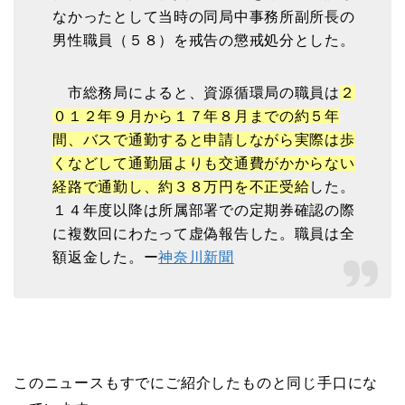
なかったとして当時の同局中事務所副所長の
男性職員（５８）を戒告の懲戒処分とした。
市総務局によると、資源循環局の職員は
２
０１２年９月から１７年８月までの約５年
間、バスで通勤すると申請しながら実際は歩
くなどして通勤届よりも交通費がかからない
経路で通勤し、約３８万円を不正受給
した。
１４年度以降は所属部署での定期券確認の際
に複数回にわたって虚偽報告した。職員は全
額返金した。ー
神奈川新聞
このニュースもすでにご紹介したものと同じ手口にな