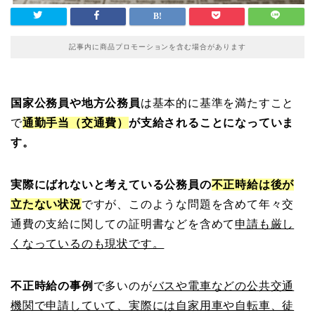
記事内に商品プロモーションを含む場合があります
国家公務員や地方公務員
は基本的に基準を満たすこと
で
通勤手当（交通費）
が支給されることになっていま
す。
実際にばれないと考えている公務員の
不正時給は後が
立たない状況
ですが、このような問題を含めて年々交
通費の支給に関しての証明書などを含めて
申請も厳し
くなっているのも現状です。
不正時給の事例
で多いのが
バスや電車などの公共交通
機関で申請していて、実際には自家用車や自転車、徒